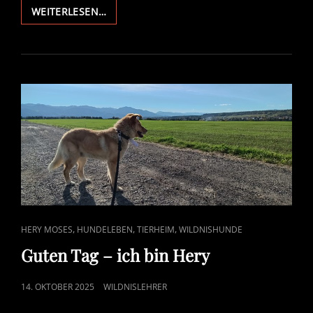
AUF
WEITERLESEN…
WIEDERSEHEN
IN
DER
SLOWAKEI
CAT
,
,
,
HERY MOSES
HUNDELEBEN
TIERHEIM
WILDNISHUNDE
LINKS
Guten Tag – ich bin Hery
POSTED
14. OKTOBER 2025
WILDNISLEHRER
ON