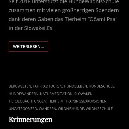
Seit 2018 unterstützt die HundeWildnisSchule
zusammen mit vielen großherzigen Spendern
dank deren Gaben das Tierheim “Očami Psa”
in der Slowakei.Es
DIE
WEITERLESEN…
AUGEN
DES
HUNDES
–
“OČAMI
PSA“
CAT
,
,
,
,
BERGWELTEN
FAHRRADTOUREN
HUNDELEBEN
HUNDESCHULE
LINKS
,
,
,
HUNDEWANDERN
NATURMEDITATION
SLOWAKEI
,
,
,
TIERBEOBACHTUNGEN
TIERHEIM
TRAININGSEXKURSIONEN
,
,
,
UNCATEGORIZED
WANDERN
WILDNISHUNDE
WILDNISSCHULE
Erinnerungen