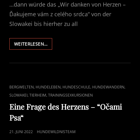
…dann würde das „Wir danken von Herzen –
Ďakujeme vám z celého srdca“ von der
Slowakei bis hierher zu all
WENN
WEITERLESEN…
HUNDE
REDEN
KOENNTEN…
CAT
,
,
,
,
BERGWELTEN
HUNDELEBEN
HUNDESCHULE
HUNDEWANDERN
LINKS
,
,
SLOWAKEI
TIERHEIM
TRAININGSEXKURSIONEN
Eine Frage des Herzens – “Očami
Psa“
POSTED
21. JUNI 2022
HUNDEWILDNISTEAM
ON