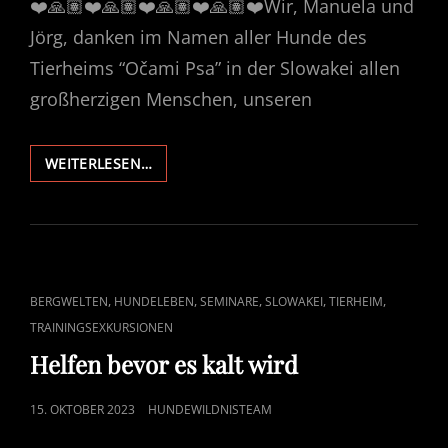
❤️🙏🏽❤️🙏🏽❤️🙏🏽❤️🙏🏽❤️Wir, Manuela und
Jörg, danken im Namen aller Hunde des
Tierheims “Očami Psa” in der Slowakei allen
großherzigen Menschen, unseren
HUNDEHERZEN
WEITERLESEN…
SAGEN
DANKE
CAT
,
,
,
,
,
BERGWELTEN
HUNDELEBEN
SEMINARE
SLOWAKEI
TIERHEIM
LINKS
TRAININGSEXKURSIONEN
Helfen bevor es kalt wird
POSTED
15. OKTOBER 2023
HUNDEWILDNISTEAM
ON