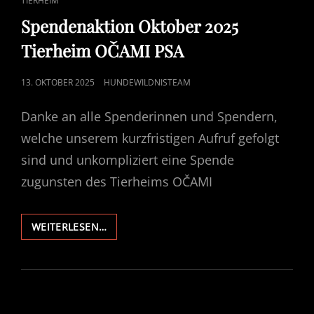
TIERHEIM
LINKS
Spendenaktion Oktober 2025
Tierheim OČAMI PSA
POSTED
13. OKTOBER 2025
HUNDEWILDNISTEAM
ON
Danke an alle Spenderinnen und Spendern,
welche unserem kurzfristigen Aufruf gefolgt
sind und unkompliziert eine Spende
zugunsten des Tierheims OČAMI
SPENDENAKTION
WEITERLESEN…
OKTOBER
2025
TIERHEIM
OČAMI
PSA