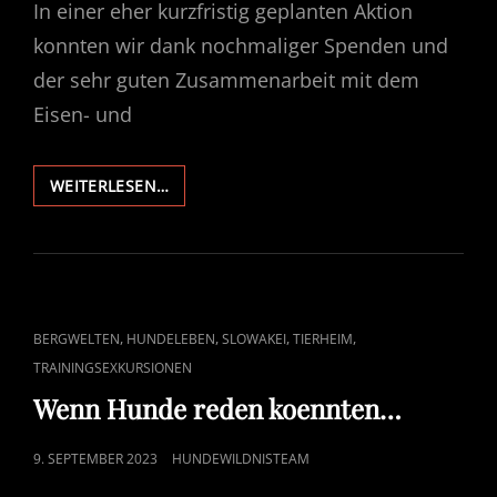
In einer eher kurzfristig geplanten Aktion
konnten wir dank nochmaliger Spenden und
der sehr guten Zusammenarbeit mit dem
Eisen- und
HELFEN
WEITERLESEN…
BEVOR
ES
KALT
WIRD
CAT
,
,
,
,
BERGWELTEN
HUNDELEBEN
SLOWAKEI
TIERHEIM
LINKS
TRAININGSEXKURSIONEN
Wenn Hunde reden koennten…
POSTED
9. SEPTEMBER 2023
HUNDEWILDNISTEAM
ON