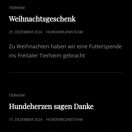
ZA
CAT
TIERHEIM
VŠETKÝCH
LINKS
POMOCNÍKOV
Weihnachtsgeschenk
POSTED
25. DEZEMBER 2024
HUNDEWILDNISTEAM
ON
Zu Weihnachten haben wir eine Futterspende
ins Freitaler Tierheim gebracht
CAT
TIERHEIM
LINKS
Hundeherzen sagen Danke
POSTED
15. DEZEMBER 2024
HUNDEWILDNISTEAM
ON