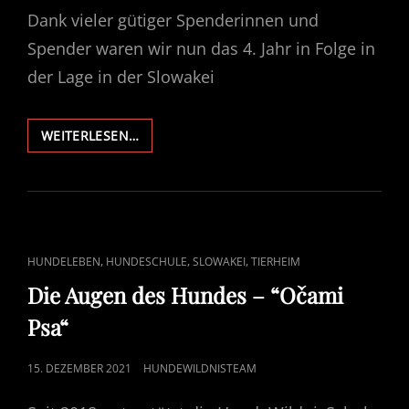
Dank vieler gütiger Spenderinnen und
Spender waren wir nun das 4. Jahr in Folge in
der Lage in der Slowakei
EINE
WEITERLESEN…
FRAGE
DES
HERZENS
–
“OČAMI
PSA“
CAT
,
,
,
HUNDELEBEN
HUNDESCHULE
SLOWAKEI
TIERHEIM
LINKS
Die Augen des Hundes – “Očami
Psa“
POSTED
15. DEZEMBER 2021
HUNDEWILDNISTEAM
ON