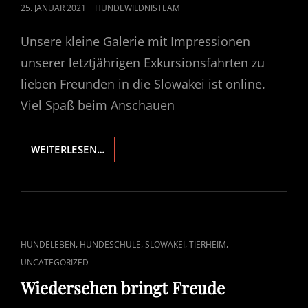
POSTED
25. JANUAR 2021
HUNDEWILDNISTEAM
ON
Unsere kleine Galerie mit Impressionen
unserer letztjährigen Exkursionsfahrten zu
lieben Freunden in die Slowakei ist online.
Viel Spaß beim Anschauen
ERINNERUNGEN
WEITERLESEN…
CAT
,
,
,
,
HUNDELEBEN
HUNDESCHULE
SLOWAKEI
TIERHEIM
LINKS
UNCATEGORIZED
Wiedersehen bringt Freude