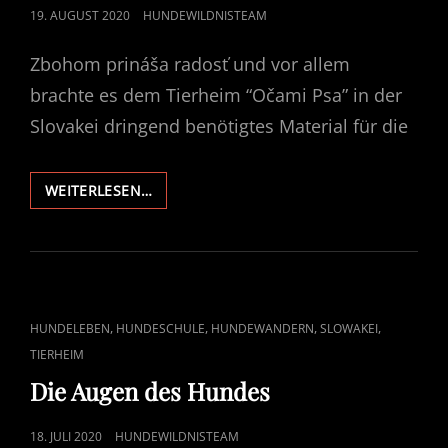
POSTED
19. AUGUST 2020
HUNDEWILDNISTEAM
ON
Zbohom prináša radosť und vor allem
brachte es dem Tierheim “Očami Psa” in der
Slovakei dringend benötigtes Material für die
WIEDERSEHEN
WEITERLESEN…
BRINGT
FREUDE
CAT
,
,
,
,
HUNDELEBEN
HUNDESCHULE
HUNDEWANDERN
SLOWAKEI
LINKS
TIERHEIM
Die Augen des Hundes
POSTED
18. JULI 2020
HUNDEWILDNISTEAM