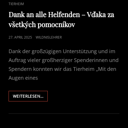
CAT
TIERHEIM
LINKS
Dank an alle Helfenden – Vďaka za
všetkých pomocníkov
POSTED
27. APRIL 2025
WILDNISLEHRER
ON
Dank der großzügigen Unterstützung und im
Auftrag vieler großherziger Spenderinnen und
Spendern konnten wir das Tierheim „Mit den
Augen eines
DANK
WEITERLESEN…
AN
ALLE
HELFENDEN
–
VĎAKA