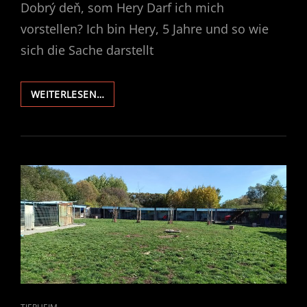
Dobrý deň, som Hery Darf ich mich
vorstellen? Ich bin Hery, 5 Jahre und so wie
sich die Sache darstellt
GUTEN
WEITERLESEN…
TAG
–
ICH
BIN
HERY
CAT