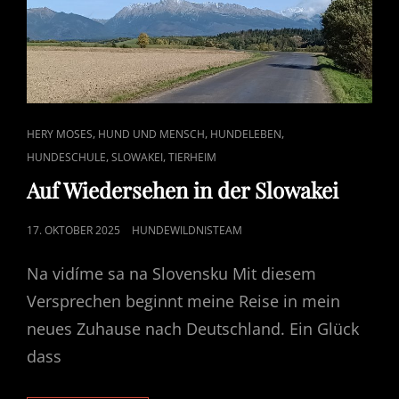
CAT
,
,
,
HERY MOSES
HUND UND MENSCH
HUNDELEBEN
LINKS
,
,
HUNDESCHULE
SLOWAKEI
TIERHEIM
Auf Wiedersehen in der Slowakei
POSTED
17. OKTOBER 2025
HUNDEWILDNISTEAM
ON
Na vidíme sa na Slovensku Mit diesem
Versprechen beginnt meine Reise in mein
neues Zuhause nach Deutschland. Ein Glück
dass