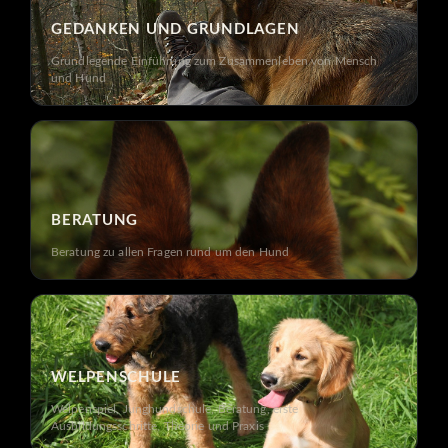
GEDANKEN UND GRUNDLAGEN
Grundlegende Einführung zum Zusammenleben von Mensch
und Hund
BERATUNG
Beratung zu allen Fragen rund um den Hund
WELPENSCHULE
Welpenspiel, Junghundschule, Beratung, erste
Ausbildungsschritte, Theorie und Praxis