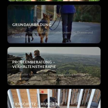
GRUNDAUSBILDUNG
Praxisnahes Training und individueller Unterricht, Theorie und
Praxis, Problembehandlung
PROBLEMBERATUNG –
VERHALTENSTHERAPIE
Individueller Unterricht und intensive Beratung bei speziellen
Problemlagen
TIERSCHUTZ – HUNDE MIT