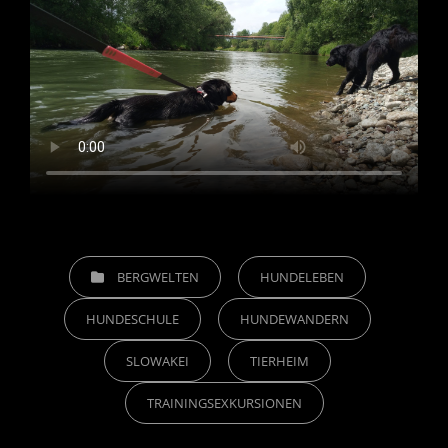
CATEGORIES
BERGWELTEN
HUNDELEBEN
HUNDESCHULE
HUNDEWANDERN
SLOWAKEI
TIERHEIM
TRAININGSEXKURSIONEN