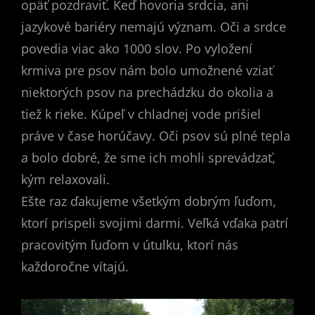
opäť pozdraviť. Keď hovoria srdcia, ani
jazykové bariéry nemajú význam. Oči a srdce
povedia viac ako 1000 slov. Po vyložení
krmiva pre psov nám bolo umožnené vziať
niektorých psov na prechádzku do okolia a
tiež k rieke. Kúpeľ v chladnej vode prišiel
práve v čase horúčavy. Oči psov sú plné tepla
a bolo dobré, že sme ich mohli sprevádzať,
kým relaxovali.
Ešte raz ďakujeme všetkým dobrým ľuďom,
ktorí prispeli svojimi darmi. Veľká vďaka patrí
pracovitým ľuďom v útulku, ktorí nás
každoročne vítajú.