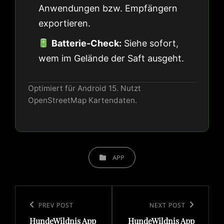
Anwendungen bzw. Empfängern
exportieren.
Batterie-Check:
Siehe sofort,
wem im Gelände der Saft ausgeht.
Optimiert für Android 15. Nutzt
OpenStreetMap Kartendaten.
CATEGORIES
APP
Beitragsnavigation
Previous
PREV POST
Next
NEXT POST
HundeWildnis App
HundeWildnis App
Post
Post