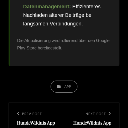
Datenmanagement:
Effizienteres
Nachladen älterer Beiträge bei
langsamen Verbindungen.
Die Aktualisierung wird rollierend über den Google
Play Store bereitgestellt.
CATEGORIES
APP
Beitragsnavigation
Previous
PREV POST
Next
NEXT POST
HundeWildnis App
HundeWildnis App
Post
Post