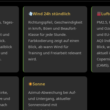
e
Wind 24h stündlich
Luft
, Tages-
Richtungspfeil, Geschwindigkeit
PM2.5, 
in km/h, Böen und Beaufort-
und Ozo
it und
Klasse für jede Stunde.
und EU
ick.
Farbkodierung zeigt auf einen
AQI-Inde
ailblick
Blick, ab wann Wind für
Blick, w
 und
Training und Freiarbeit relevant
aktuell 
.
wird.
Coperni
(CAMS).
Sonne
irke,
Azimut-Abweichung bei Auf-
ive und
und Untergang, aktueller
nach
Sonnenstand mit