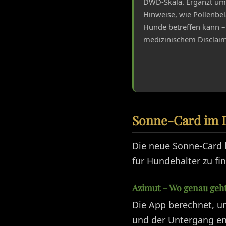
DWD-Skala. Ergänzt u
Hinweise, wie Pollenbe
Hunde betreffen kann –
medizinischem Disclaim
Sonne-Card im D
Die neue Sonne-Card 
für Hundehalter zu fi
Azimut – Wo genau geht
Die App berechnet, u
und der Untergang en