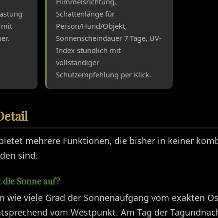
m
Himmelsrichtung,
lastung
Schattenlänge für
 mit
Person/Hund/Objekt,
er.
Sonnenscheindauer 7 Tage, UV-
Index stündlich mit
vollständiger
Schutzempfehlung per Klick.
etail
bietet mehrere Funktionen, die bisher in keiner kom
nden sind.
 die Sonne auf?
m wie viele Grad der Sonnenaufgang vom exakten Os
tsprechend vom Westpunkt. Am Tag der Tagundnacht