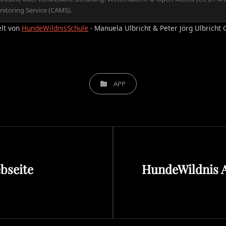
itoring Service (CAMS).
elt von
HundeWildnisSchule
· Manuela Ulbricht & Peter Jörg Ulbricht G
CATEGORIES
APP
Next
bseite
HundeWildnis 
Post