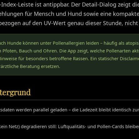
Index-Leiste ist antippbar. Der Detail-Dialog zeigt d
ehlungen für Mensch und Hund sowie eine kompak
zogen auf den UV-Wert genau dieser Stunde, nicht a
ch Hunde können unter Pollenallergien leiden – häufig als atopis
n Pfoten, Bauch und Ohren. Die App zeigt, welche Pollenarten aktu
Hinweise für besonders betroffene Rassen. Ein statischer Disclaimer
rärztliche Beratung ersetzen.
tergrund
tsdaten werden parallel geladen – die Ladezeit bleibt identisch zu
 kein Netz) degradieren still: Luftqualitäts- und Pollen-Cards blei