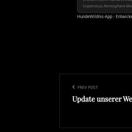
Copernicus Atmosphere Mon
HundeWildnis-App · Entwick
Beitragsnavigation
Previous
PREV POST
Update unserer We
Post