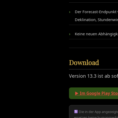
Der Forecast-Endpunkt 
Deklination, Stundenwi
Keine neuen Abhängigkei
Download
Version 13.3 ist ab so
▶ Im Google Play Sto
Die in der App angezeigte
ersetzen keine humanmedizi