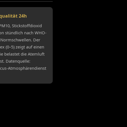
qualität 24h
PM10, Stickstoffdioxid
n stündlich nach WHO-
-Normschwellen. Der
x (0–5) zeigt auf einen
ie belastet die Atemluft
ist. Datenquelle:
cus-Atmosphärendienst