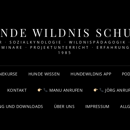
NDE WILDNIS SCH
 · SOZIALKYNOLOGIE · WILDNISPÄDAGOGIK 
EMINARE · PROJEKTUNTERRICHT · ERFAHRUNG
1985
NEKURSE
HUNDE WISSEN
HUNDEWILDNIS APP
POD
KONTAKT
MANU ANRUFEN
JÖRG ANRU
NG UND DOWNLOADS
ÜBER UNS
IMPRESSUM
ALL