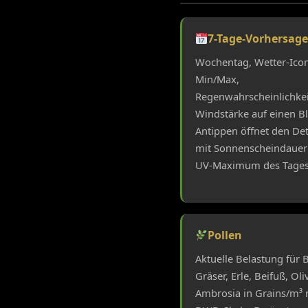
7-Tage-Vorhersag
Wochentag, Wetter-Icon
Min/Max,
Regenwahrscheinlichke
Windstärke auf einen Bl
Antippen öffnet den Det
mit Sonnenscheindauer
UV-Maximum des Tages
Pollen
Aktuelle Belastung für B
Gräser, Erle, Beifuß, Ol
Ambrosia in Grains/m³ 