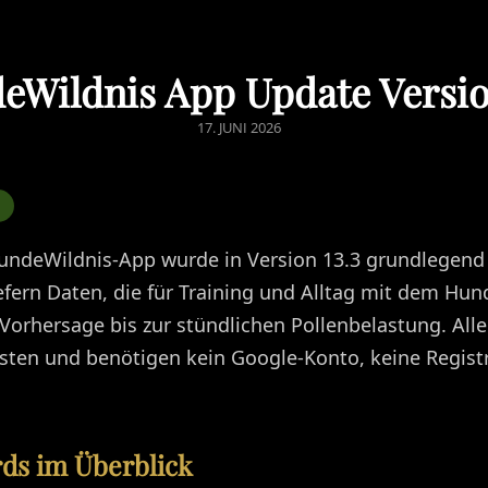
eWildnis App Update Version
POSTED
17. JUNI 2026
ON
HundeWildnis-App wurde in Version 13.3 grundlegend
efern Daten, die für Training und Alltag mit dem Hun
-Vorhersage bis zur stündlichen Pollenbelastung. All
ten und benötigen kein Google-Konto, keine Regist
ds im Überblick