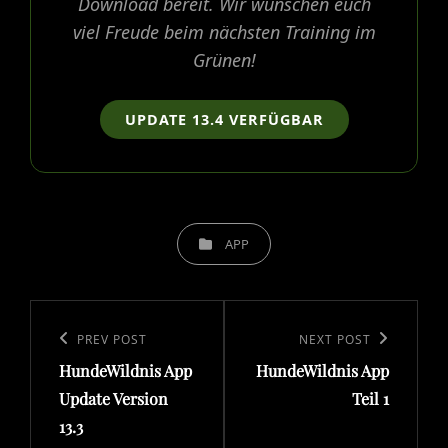
Download bereit. Wir wünschen euch
viel Freude beim nächsten Training im
Grünen!
UPDATE 13.4 VERFÜGBAR
CATEGORIES
APP
Beitragsnavigation
Previous
PREV POST
Next
NEXT POST
HundeWildnis App
HundeWildnis App
Post
Post
Update Version
Teil 1
13.3