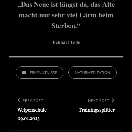
„Das Neue ist längst da, das Alte
macht nur sehr viel Lärm beim
Sterben.“
Eckhart Tolle
CATEGORIES
ERKENNTNISSE
NATURMEDITATION
Beitragsnavigation
Previous
PREV POST
Next
NEXT POST
Welpenschule
Trainingssplitter
Post
Post
09.01.2025