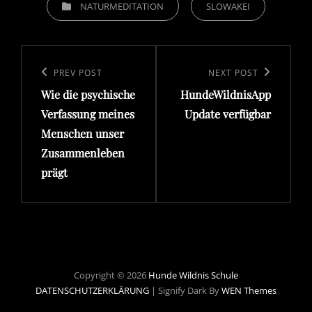
CATEGORIES
NATURMEDITATION
SLOWAKEI
Beitragsnavigation
Previous
PREV POST
Next
NEXT POST
Wie die psychische
HundeWildnisApp
Post
Post
Verfassung meines
Update verfügbar
Menschen unser
Zusammenleben
prägt
Copyright © 2026
Hunde Wildnis Schule
DATENSCHUTZERKLÄRUNG
|
Signify Dark By
WEN Themes