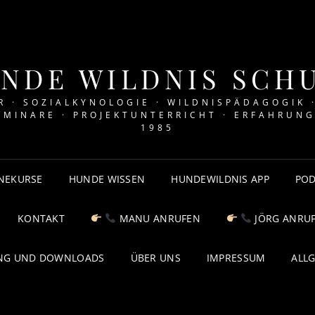
NDE WILDNIS SCH
 · SOZIALKYNOLOGIE · WILDNISPÄDAGOGIK 
EMINARE · PROJEKTUNTERRICHT · ERFAHRUNG
1985
NEKURSE
HUNDE WISSEN
HUNDEWILDNIS APP
POD
KONTAKT
MANU ANRUFEN
JÖRG ANRU
NG UND DOWNLOADS
ÜBER UNS
IMPRESSUM
ALL