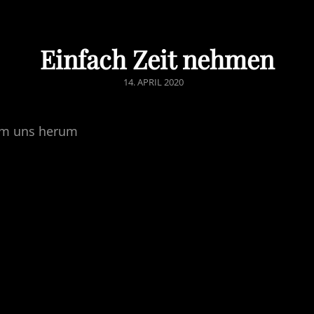
Einfach Zeit nehmen
POSTED
14. APRIL 2020
ON
um uns herum