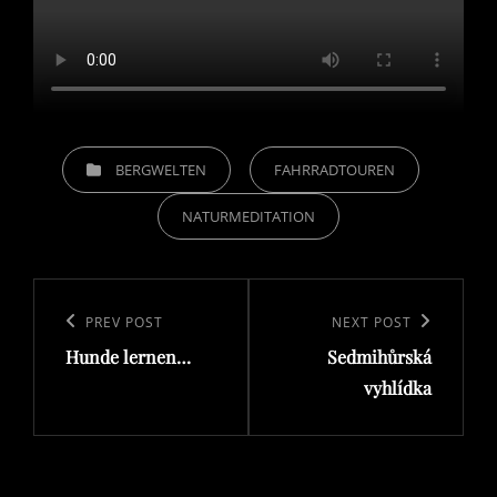
CATEGORIES
BERGWELTEN
FAHRRADTOUREN
NATURMEDITATION
Beitragsnavigation
Previous
PREV POST
Next
NEXT POST
Hunde lernen…
Sedmihůrská
Post
Post
vyhlídka