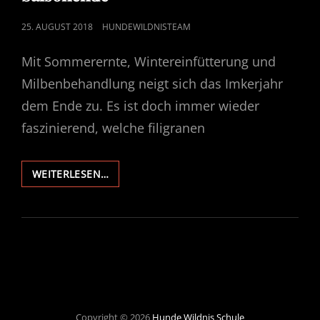
POSTED
25. AUGUST 2018
HUNDEWILDNISTEAM
ON
Mit Sommerernte, Wintereinfütterung und
Milbenbehandlung neigt sich das Imkerjahr
dem Ende zu. Es ist doch immer wieder
faszinierend, welche filigranen
SAISONENDE
WEITERLESEN…
Copyright © 2026
Hunde Wildnis Schule