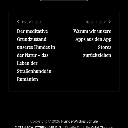
Beitragsnavigation
Previous
PREV POST
Next
NEXT POST
Der meditative
Warum wir unsere
Post
Post
Grundzustand
Apps aus den App
unseres Hundes in
Stores
der Natur – das
zurückziehen
Leben der
Straßenhunde in
Rumänien
Copyright © 2026
Hunde Wildnis Schule
DATENSCHUTZERKLÄRUNG
|
Signify Dark By
WEN Themes