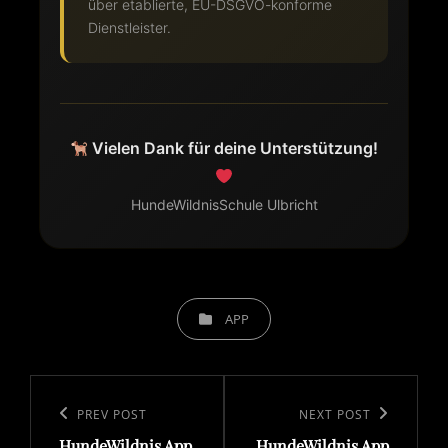
über etablierte, EU-DSGVO-konforme
Dienstleister.
Vielen Dank für deine Unterstützung!
HundeWildnisSchule Ulbricht
CATEGORIES
APP
Beitragsnavigation
Previous
PREV POST
Next
NEXT POST
HundeWildnis App
HundeWildnis App