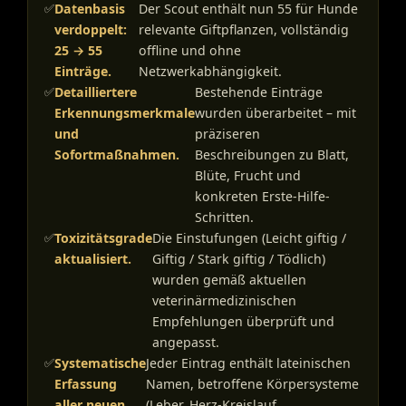
Datenbasis
Der Scout enthält nun 55 für Hunde
verdoppelt:
relevante Giftpflanzen, vollständig
25 → 55
offline und ohne
Einträge.
Netzwerkabhängigkeit.
Detailliertere
Bestehende Einträge
Erkennungsmerkmale
wurden überarbeitet – mit
und
präziseren
Sofortmaßnahmen.
Beschreibungen zu Blatt,
Blüte, Frucht und
konkreten Erste-Hilfe-
Schritten.
Toxizitätsgrade
Die Einstufungen (Leicht giftig /
aktualisiert.
Giftig / Stark giftig / Tödlich)
wurden gemäß aktuellen
veterinärmedizinischen
Empfehlungen überprüft und
angepasst.
Systematische
Jeder Eintrag enthält lateinischen
Erfassung
Namen, betroffene Körpersysteme
aller neuen
(Leber, Herz-Kreislauf,